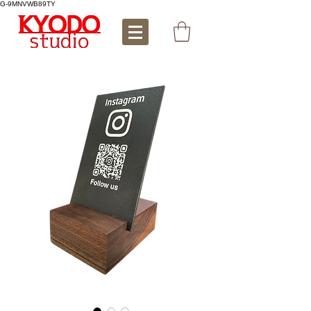
G-9MNVWB89TY